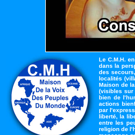
Le C.M.H. en
dans la pers
des secours,
localités (vi
Maison de la
(visibles su
bien de l'hu
actions bien
par l'express
liberté, la li
entre les pe
religion de l