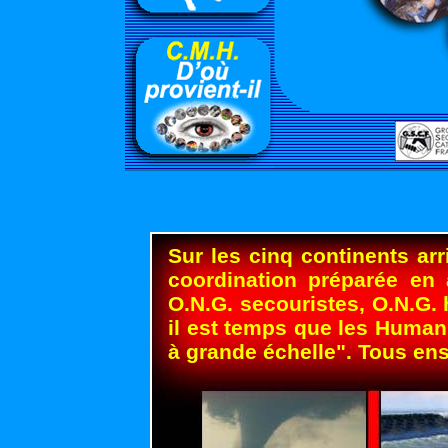
Sur les cinq continents ar
coordination préparée en 
O.N.G. secouristes, O.N.G. 
il est temps que les Human
à grande échelle". Tous en