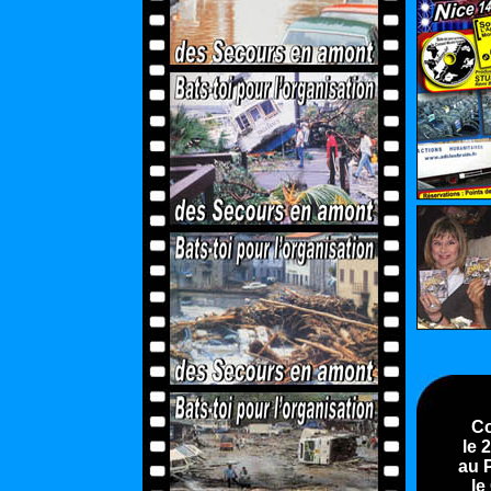
Co
le 
au 
le