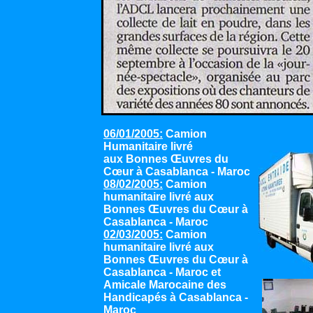
06/01/2005:
Camion
Humanitaire livré
aux Bonnes Œuvres du
Cœur à Casablanca - Maroc
08/02/2005:
Camion
humanitaire livré aux
Bonnes Œuvres du Cœur à
Casablanca - Maroc
02/03/2005:
Camion
humanitaire livré aux
Bonnes Œuvres du Cœur à
Casablanca - Maroc et
Amicale Marocaine des
Handicapés à Casablanca -
Maroc